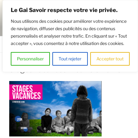
Aller
Le Gai Savoir respecte votre vie privée.
au
contenu
Nous utilisons des cookies pour améliorer votre expérience
principal
de navigation, diffuser des publicités ou des contenus
GAISAVOIR
Osez le théâtre !
personnalisés et analyser notre trafic. En cliquant sur « Tout
accepter », vous consentez à notre utilisation des cookies.
Menu
Personnaliser
Tout rejeter
Accepter tout
Stages vacances théâtre enfants