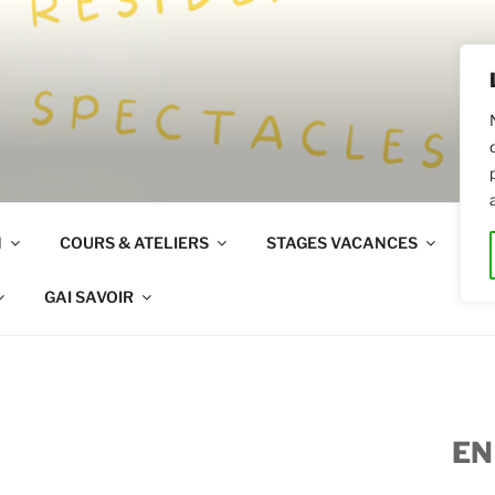
R
N
COURS & ATELIERS
STAGES VACANCES
LO
GAI SAVOIR
EN