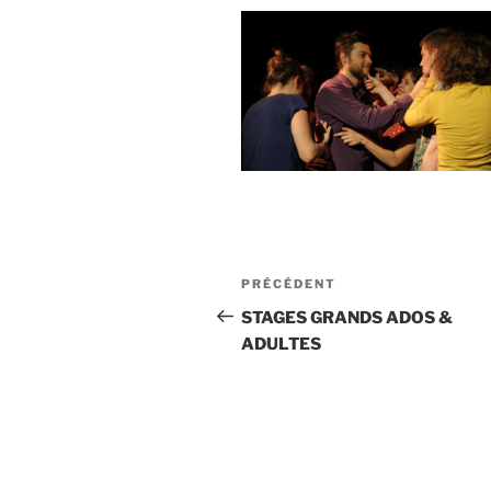
Navigation
Article
PRÉCÉDENT
de
précédent
STAGES GRANDS ADOS &
ADULTES
l’article