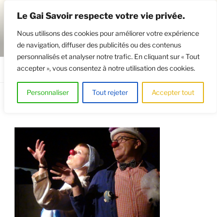
Aller
Le Gai Savoir respecte votre vie privée.
au
contenu
Nous utilisons des cookies pour améliorer votre expérience
principal
de navigation, diffuser des publicités ou des contenus
GAISAVOIR
Osez le théâtre !
personnalisés et analyser notre trafic. En cliquant sur « Tout
accepter », vous consentez à notre utilisation des cookies.
Menu
Personnaliser
Tout rejeter
Accepter tout
1