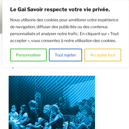
Aller
Le Gai Savoir respecte votre vie privée.
au
contenu
Nous utilisons des cookies pour améliorer votre expérience
principal
de navigation, diffuser des publicités ou des contenus
GAISAVOIR
Osez le théâtre !
personnalisés et analyser notre trafic. En cliquant sur « Tout
accepter », vous consentez à notre utilisation des cookies.
Menu
Personnaliser
Tout rejeter
Accepter tout
spectacle à venir