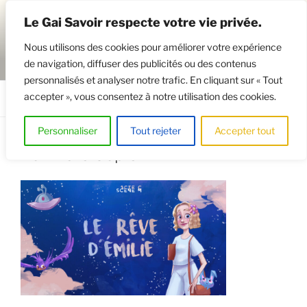
Aller
Le Gai Savoir respecte votre vie privée.
au
contenu
Nous utilisons des cookies pour améliorer votre expérience
principal
de navigation, diffuser des publicités ou des contenus
GAISAVOIR
Osez le théâtre !
personnalisés et analyser notre trafic. En cliquant sur « Tout
accepter », vous consentez à notre utilisation des cookies.
Menu
Personnaliser
Tout rejeter
Accepter tout
Bannière Copie