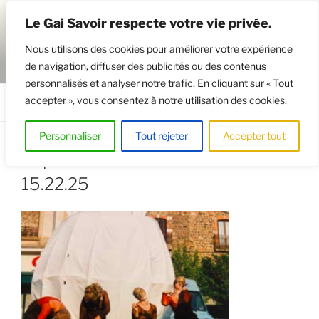
Aller
Le Gai Savoir respecte votre vie privée.
au
contenu
Nous utilisons des cookies pour améliorer votre expérience
principal
de navigation, diffuser des publicités ou des contenus
GAISAVOIR
Osez le théâtre !
personnalisés et analyser notre trafic. En cliquant sur « Tout
accepter », vous consentez à notre utilisation des cookies.
Menu
Personnaliser
Tout rejeter
Accepter tout
Capture d’écran 2024-12-11 à
15.22.25