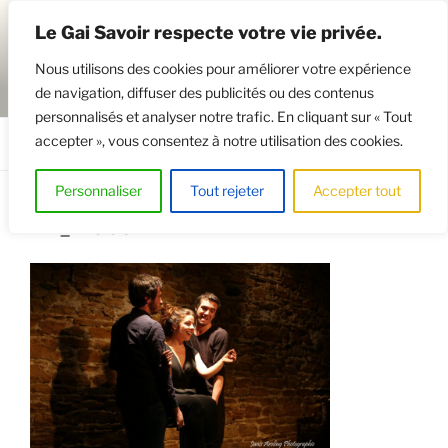
Aller
Le Gai Savoir respecte votre vie privée.
au
contenu
Nous utilisons des cookies pour améliorer votre expérience
principal
de navigation, diffuser des publicités ou des contenus
GAISAVOIR
Osez le théâtre !
personnalisés et analyser notre trafic. En cliquant sur « Tout
accepter », vous consentez à notre utilisation des cookies.
Menu
Personnaliser
Tout rejeter
Accepter tout
En_Place1