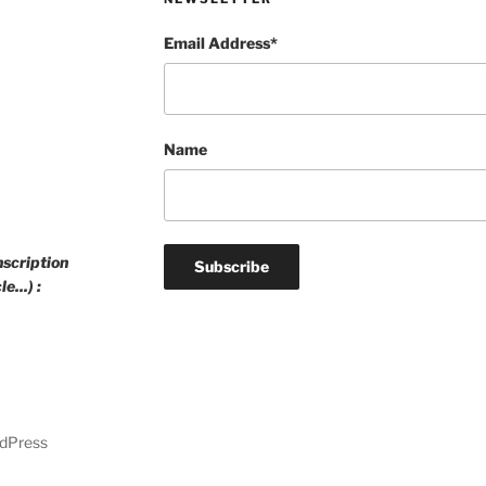
Email Address*
Name
nscription
e...) :
rdPress