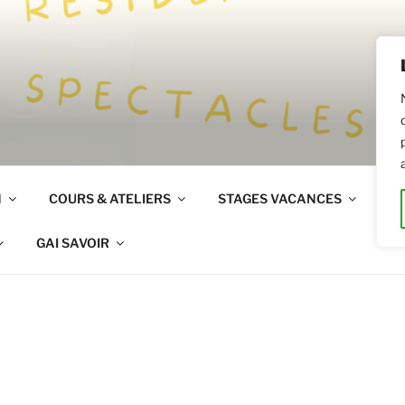
R
N
COURS & ATELIERS
STAGES VACANCES
LO
GAI SAVOIR