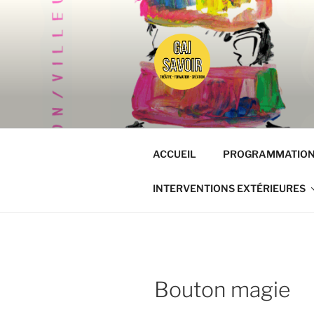
Aller
au
contenu
principal
GAISAVOI
Osez le théâtre !
ACCUEIL
PROGRAMMATIO
INTERVENTIONS EXTÉRIEURES
Bouton magie