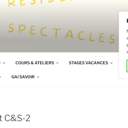
R
N
COURS & ATELIERS
STAGES VACANCES
LO
GAI SAVOIR
nt C&S-2