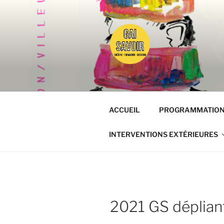
Aller
au
contenu
principal
GAISAVOI
Osez le théâtre !
ACCUEIL
PROGRAMMATIO
INTERVENTIONS EXTÉRIEURES
2021 GS déplia