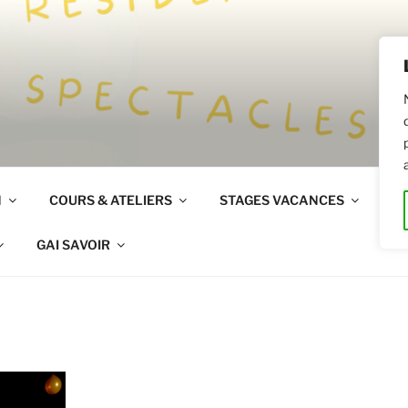
R
N
COURS & ATELIERS
STAGES VACANCES
LO
GAI SAVOIR