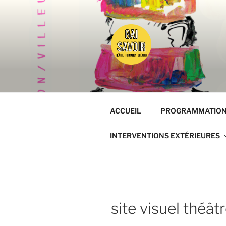
Aller
au
contenu
principal
GAISAVOI
Osez le théâtre !
ACCUEIL
PROGRAMMATIO
INTERVENTIONS EXTÉRIEURES
site visuel théât