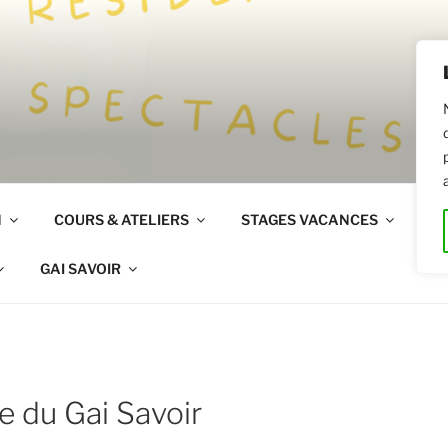
R
N
COURS & ATELIERS
STAGES VACANCES
LO
GAI SAVOIR
re du Gai Savoir