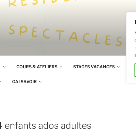
R
N
COURS & ATELIERS
STAGES VACANCES
LO
GAI SAVOIR
4 enfants ados adultes