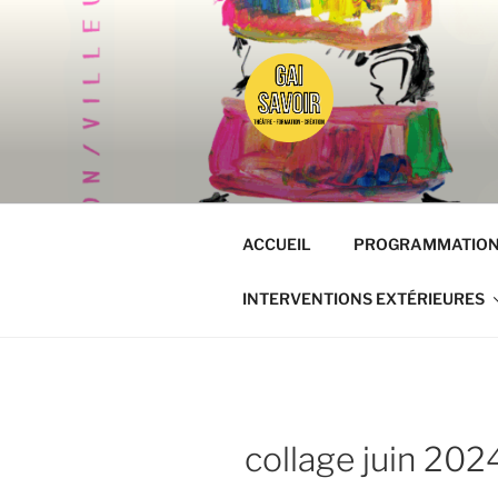
Aller
au
contenu
principal
GAISAVOI
Osez le théâtre !
ACCUEIL
PROGRAMMATIO
INTERVENTIONS EXTÉRIEURES
collage juin 202